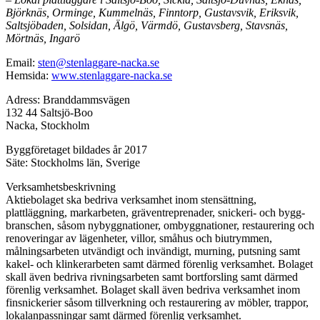
Björknäs, Orminge, Kummelnäs, Finntorp, Gustavsvik, Eriksvik,
Saltsjöbaden, Solsidan, Älgö, Värmdö, Gustavsberg, Stavsnäs,
Mörtnäs, Ingarö
Email:
sten@stenlaggare-nacka.se
Hemsida:
www.stenlaggare-nacka.se
Adress: Branddammsvägen
132 44 Saltsjö-Boo
Nacka, Stockholm
Byggföretaget bildades år 2017
Säte: Stockholms län, Sverige
Verksamhetsbeskrivning
Aktiebolaget ska bedriva verksamhet inom stensättning,
plattläggning, markarbeten, gräventreprenader, snickeri- och bygg-
branschen, såsom nybyggnationer, ombyggnationer, restaurering och
renoveringar av lägenheter, villor, småhus och biutrymmen,
målningsarbeten utvändigt och invändigt, murning, putsning samt
kakel- och klinkerarbeten samt därmed förenlig verksamhet. Bolaget
skall även bedriva rivningsarbeten samt bortforsling samt därmed
förenlig verksamhet. Bolaget skall även bedriva verksamhet inom
finsnickerier såsom tillverkning och restaurering av möbler, trappor,
lokalanpassningar samt därmed förenlig verksamhet.