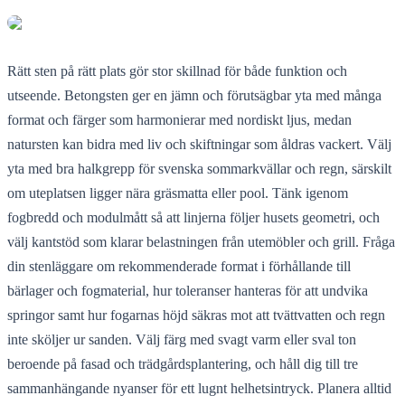
Rätt sten på rätt plats gör stor skillnad för både funktion och
utseende. Betongsten ger en jämn och förutsägbar yta med många
format och färger som harmonierar med nordiskt ljus, medan
natursten kan bidra med liv och skiftningar som åldras vackert. Välj
yta med bra halkgrepp för svenska sommarkvällar och regn, särskilt
om uteplatsen ligger nära gräsmatta eller pool. Tänk igenom
fogbredd och modulmått så att linjerna följer husets geometri, och
välj kantstöd som klarar belastningen från utemöbler och grill. Fråga
din stenläggare om rekommenderade format i förhållande till
bärlager och fogmaterial, hur toleranser hanteras för att undvika
springor samt hur fogarnas höjd säkras mot att tvättvatten och regn
inte sköljer ur sanden. Välj färg med svagt varm eller sval ton
beroende på fasad och trädgårdsplantering, och håll dig till tre
sammanhängande nyanser för ett lugnt helhetsintryck. Planera alltid