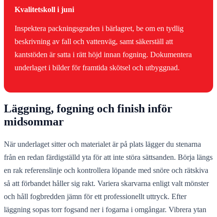
Kvalitetskoll i juni
Inspektera packningsgraden i bärlagret, be om en tydlig
beskrivning av fall och vattenväg, samt säkerställ att
kantstöden är satta i rätt höjd innan fogning. Dokumentera
underlaget i bilder för framtida skötsel och utbyggnad.
Läggning, fogning och finish inför
midsommar
När underlaget sitter och materialet är på plats lägger du stenarna
från en redan färdigställd yta för att inte störa sättsanden. Börja längs
en rak referenslinje och kontrollera löpande med snöre och rätskiva
så att förbandet håller sig rakt. Variera skarvarna enligt valt mönster
och håll fogbredden jämn för ett professionellt uttryck. Efter
läggning sopas torr fogsand ner i fogarna i omgångar. Vibrera ytan