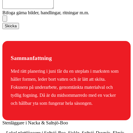
Bifoga gärna bilder, handlingar, ritningar m.m.
Skicka
Sammanfattning
Med rätt planering i juni får du en uteplats i marksten som
håller formen, leder bort vatten och är lätt att sköta.
Fokusera på underarbete, genomtänkta materialval och
tydlig fogning. Då är du midsommarredo med en vacker
och hållbar yta som fungerar hela säsongen.
Stenläggare i Nacka & Saltsjö-Boo
– Lokal plattläggare i Saltsjö-Boo, Sickla, Saltsjö-Duvnäs, Eknäs,