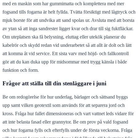
med en maskin som har gummimatta och komplettera med mer
fogsand tills fogarna är helt fyllda. Tvätta försiktigt med lågtryck och
mjuk borste för att undvika att sand spolas ur. Avsluta med att borsta
av ytan så att inga sandrester ligger kvar och drar till sig fuktfläckar.
Om uteplatsen ska få belysning, eluttag eller utekök planerar du
kabelrör och skydd redan vid underarbetet så att allt är dolt och lätt
att komma åt vid service. Ett sista varv med höjd- och fallkontroll
gör att du kan duka upp för midsommar med trygg känsla i både
funktion och form.
Frågor att ställa till din stenläggare i juni
Be om redogörelse för hur underlag, bärlager och sättsand byggs
upp samt vilken geotextil som används för att separera jord och
kross. Fråga hur fallet dimensioneras och vart vattnet leds vidare för
att inte belasta fasad eller grannytor. Be om prov på vald fogsand
och hur fogarna fylls och efterfylls under de första veckorna. Fråga