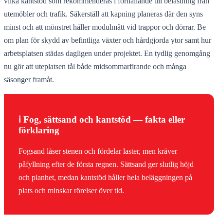
vilka kantstöd som rekommenderas i förhållande till belastning från
utemöbler och trafik. Säkerställ att kapning planeras där den syns
minst och att mönstret håller modulmått vid trappor och dörrar. Be
om plan för skydd av befintliga växter och hårdgjorda ytor samt hur
arbetsplatsen städas dagligen under projektet. En tydlig genomgång
nu gör att uteplatsen tål både midsommarfirande och många
säsonger framåt.
ℹ️ Fog, sättsand och kantstöd — fakta eller
förklaring
Fogsand låser stenen och fördelar laster, men kräver
påfyllning efter de första regnen. Sättsand ger slutlig höjd
och planhet, medan kantstöd håller hela beläggningen på
plats och minskar rörelser över tid.