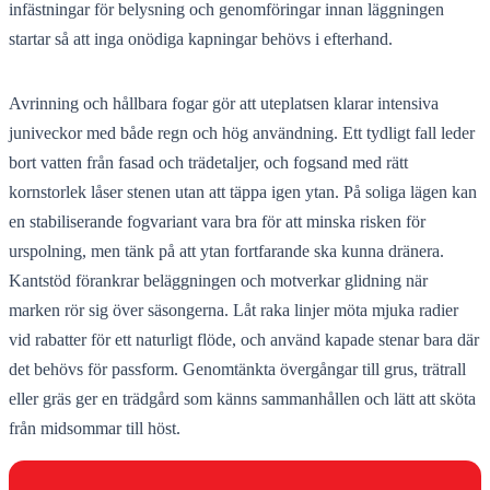
infästningar för belysning och genomföringar innan läggningen
startar så att inga onödiga kapningar behövs i efterhand.
Avrinning och hållbara fogar gör att uteplatsen klarar intensiva
juniveckor med både regn och hög användning. Ett tydligt fall leder
bort vatten från fasad och trädetaljer, och fogsand med rätt
kornstorlek låser stenen utan att täppa igen ytan. På soliga lägen kan
en stabiliserande fogvariant vara bra för att minska risken för
urspolning, men tänk på att ytan fortfarande ska kunna dränera.
Kantstöd förankrar beläggningen och motverkar glidning när
marken rör sig över säsongerna. Låt raka linjer möta mjuka radier
vid rabatter för ett naturligt flöde, och använd kapade stenar bara där
det behövs för passform. Genomtänkta övergångar till grus, trätrall
eller gräs ger en trädgård som känns sammanhållen och lätt att sköta
från midsommar till höst.