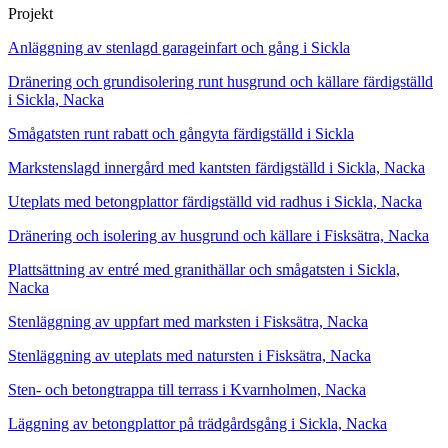
Projekt
Anläggning av stenlagd garageinfart och gång i Sickla
Dränering och grundisolering runt husgrund och källare färdigställd
i Sickla, Nacka
Smågatsten runt rabatt och gångyta färdigställd i Sickla
Markstenslagd innergård med kantsten färdigställd i Sickla, Nacka
Uteplats med betongplattor färdigställd vid radhus i Sickla, Nacka
Dränering och isolering av husgrund och källare i Fisksätra, Nacka
Plattsättning av entré med granithällar och smågatsten i Sickla,
Nacka
Stenläggning av uppfart med marksten i Fisksätra, Nacka
Stenläggning av uteplats med natursten i Fisksätra, Nacka
Sten- och betongtrappa till terrass i Kvarnholmen, Nacka
Läggning av betongplattor på trädgårdsgång i Sickla, Nacka