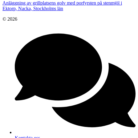
Anläggning av grillplatsens golv med porfyrsten på stenmjöl i
Ektorp, Nacka, Stockholms län
© 2026
Kontakta oss