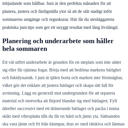
inbjudande som hållbar. Juni är den perfekta månaden för att
planera, justera och färdigställa ytor så att de står stadigt inför
sommarens umgänge och regnskurar. Här får du stenläggarens
praktiska juni-tips som ger ett snyggt resultat med lång livslängd.
Planering och underarbete som håller
hela sommaren
Ett väl utfört underarbete är grunden för en uteplats som inte sätter
sig eller får ojämna fogar. Börja med att bedöma markens bärighet
och fuktdynamik. I juni är tjälen borta och marken mer förutsägbar,
vilket gör det enklare att justera bärlager och skapa rätt fall för
avrinning. Lägg en geotextil mot undergrunden för att separera
material och motverka att finjord blandar sig med bärlagret. Fyll
därefter successivt med ett dränerande bärlager och packa i tunna
skikt med vibroplatta tills du får en hård och jämn yta. Sättsanden
ska vara jämn och fri från klumpar, dras av med rätskiva och lämnas