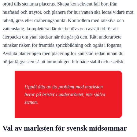
orörd tills stenarna placeras. Skapa konsekvent fall bort från
husfasad och träytor, och planera för hur vatten ska ledas vidare mot
rabatt, gräs eller dräneringspunkt. Kontrollera med rätskiva och
vattenslang, komplettera där det behövs och avsätt tid för att
återpacka om ytan studsar när du går på den. Rätt underarbete
minskar risken för framtida sprickbildning och ogräs i fogarna.
Avsluta planeringen med placering för kantstöd redan innan du
börjar lägga sten så att inramningen blir både stabil och estetisk.
Uppåt åtta av tio problem med marksten
beror på brister i underarbetet, inte själva
stenen.
Val av marksten för svensk midsommar