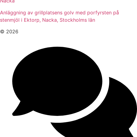
Nacka
Anläggning av grillplatsens golv med porfyrsten på
stenmjöl i Ektorp, Nacka, Stockholms län
© 2026