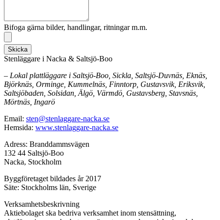
Bifoga gärna bilder, handlingar, ritningar m.m.
Skicka
Stenläggare i Nacka & Saltsjö-Boo
– Lokal plattläggare i Saltsjö-Boo, Sickla, Saltsjö-Duvnäs, Eknäs,
Björknäs, Orminge, Kummelnäs, Finntorp, Gustavsvik, Eriksvik,
Saltsjöbaden, Solsidan, Älgö, Värmdö, Gustavsberg, Stavsnäs,
Mörtnäs, Ingarö
Email:
sten@stenlaggare-nacka.se
Hemsida:
www.stenlaggare-nacka.se
Adress: Branddammsvägen
132 44 Saltsjö-Boo
Nacka, Stockholm
Byggföretaget bildades år 2017
Säte: Stockholms län, Sverige
Verksamhetsbeskrivning
Aktiebolaget ska bedriva verksamhet inom stensättning,