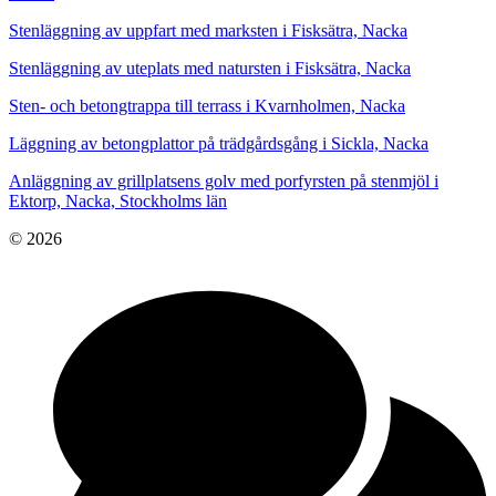
Stenläggning av uppfart med marksten i Fisksätra, Nacka
Stenläggning av uteplats med natursten i Fisksätra, Nacka
Sten- och betongtrappa till terrass i Kvarnholmen, Nacka
Läggning av betongplattor på trädgårdsgång i Sickla, Nacka
Anläggning av grillplatsens golv med porfyrsten på stenmjöl i
Ektorp, Nacka, Stockholms län
© 2026