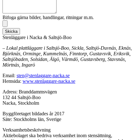
Bifoga gärna bilder, handlingar, ritningar m.m.
Skicka
Stenläggare i Nacka & Saltsjö-Boo
– Lokal plattläggare i Saltsjö-Boo, Sickla, Saltsjö-Duvnäs, Eknäs,
Björknäs, Orminge, Kummelnäs, Finntorp, Gustavsvik, Eriksvik,
Saltsjöbaden, Solsidan, Älgö, Värmdö, Gustavsberg, Stavsnäs,
Mörtnäs, Ingarö
Email:
sten@stenlaggare-nacka.se
Hemsida:
www.stenlaggare-nacka.se
Adress: Branddammsvägen
132 44 Saltsjö-Boo
Nacka, Stockholm
Byggföretaget bildades år 2017
Säte: Stockholms län, Sverige
Verksamhetsbeskrivning
Aktiebolaget ska bedriva verksamhet inom stensättning,