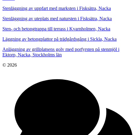
Stenläggning av uppfart med marksten i Fisksätra, Nacka
Stenläggning av uteplats med natursten i Fisksätra, Nacka
Sten- och betongtrappa till terrass i Kvarnholmen, Nacka
Läggning av betongplattor på trädgårdsgång i Sickla, Nacka
Anläggning av grillplatsens golv med porfyrsten på stenmjöl i
Ektorp, Nacka, Stockholms län
© 2026