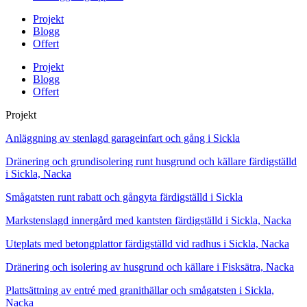
Projekt
Blogg
Offert
Projekt
Blogg
Offert
Projekt
Anläggning av stenlagd garageinfart och gång i Sickla
Dränering och grundisolering runt husgrund och källare färdigställd
i Sickla, Nacka
Smågatsten runt rabatt och gångyta färdigställd i Sickla
Markstenslagd innergård med kantsten färdigställd i Sickla, Nacka
Uteplats med betongplattor färdigställd vid radhus i Sickla, Nacka
Dränering och isolering av husgrund och källare i Fisksätra, Nacka
Plattsättning av entré med granithällar och smågatsten i Sickla,
Nacka