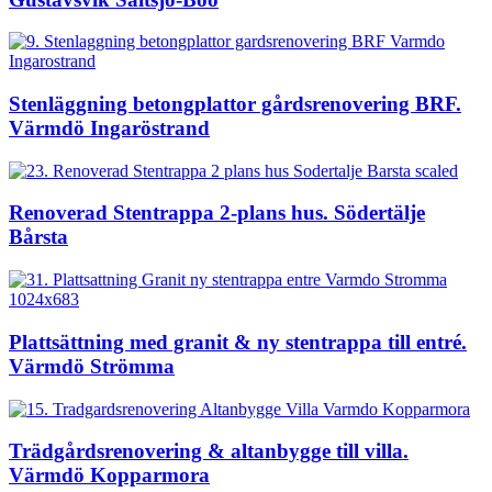
Stenläggning betongplattor gårdsrenovering BRF.
Värmdö Ingaröstrand
Renoverad Stentrappa 2-plans hus. Södertälje
Bårsta
Plattsättning med granit & ny stentrappa till entré.
Värmdö Strömma
Trädgårdsrenovering & altanbygge till villa.
Värmdö Kopparmora