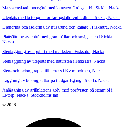
Markstenslagd innergård med kantsten färdigställd i Sickla, Nacka
Uteplats med betongplattor färdigställd vid radhus i Sickla, Nacka
Dränering och isolering av husgrund och källare i Fisksätra, Nacka
Plattsättning av entré med granithällar och smågatsten i Sickla,
Nacka
Stenläggning av uppfart med marksten i Fisksätra, Nacka
Stenläggning av uteplats med natursten i Fisksätra, Nacka
Sten- och betongtrappa till terrass i Kvarnholmen, Nacka
Läggning av betongplattor på trädgårdsgång i Sickla, Nacka
Anläggning av grillplatsens golv med porfyrsten på stenmjöl i
Ektorp, Nacka, Stockholms län
© 2026