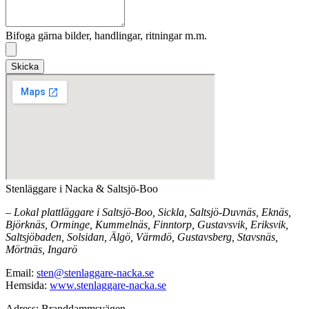
Bifoga gärna bilder, handlingar, ritningar m.m.
Skicka
Stenläggare i Nacka & Saltsjö-Boo
– Lokal plattläggare i Saltsjö-Boo, Sickla, Saltsjö-Duvnäs, Eknäs,
Björknäs, Orminge, Kummelnäs, Finntorp, Gustavsvik, Eriksvik,
Saltsjöbaden, Solsidan, Älgö, Värmdö, Gustavsberg, Stavsnäs,
Mörtnäs, Ingarö
Email:
sten@stenlaggare-nacka.se
Hemsida:
www.stenlaggare-nacka.se
Adress: Branddammsvägen