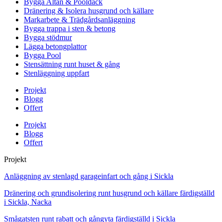
Bygga Altan & Pooldäck
Dränering & Isolera husgrund och källare
Markarbete & Trädgårdsanläggning
Bygga trappa i sten & betong
Bygga stödmur
Lägga betongplattor
Bygga Pool
Stensättning runt huset & gång
Stenläggning uppfart
Projekt
Blogg
Offert
Projekt
Blogg
Offert
Projekt
Anläggning av stenlagd garageinfart och gång i Sickla
Dränering och grundisolering runt husgrund och källare färdigställd
i Sickla, Nacka
Smågatsten runt rabatt och gångyta färdigställd i Sickla